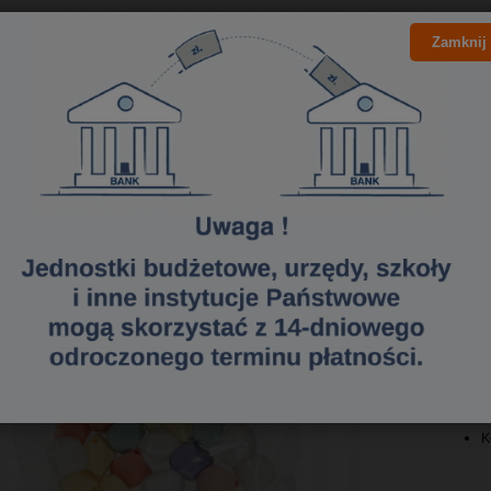
Koraliki akrylowe mix. kolorów paste
Zamknij
Koraliki
wykonane
nietypow
że są ni
innych p
M
K