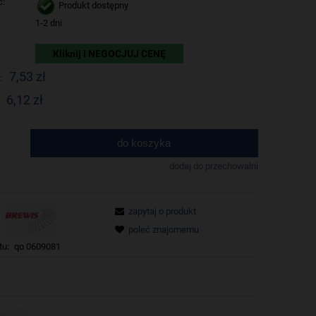
ć:
Produkt dostępny
1-2 dni
Kliknij i NEGOCJUJ CENĘ
7,53 zł
:
6,12 zł
do koszyka
.
dodaj do przechowalni
zapytaj o produkt
poleć znajomemu
tu:
qo 0609081