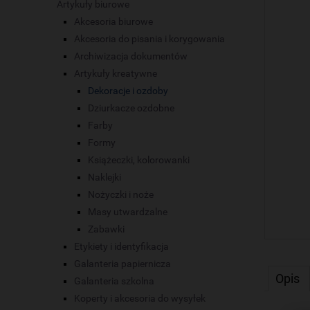
Artykuły biurowe
Akcesoria biurowe
Akcesoria do pisania i korygowania
Archiwizacja dokumentów
Artykuły kreatywne
Dekoracje i ozdoby
Dziurkacze ozdobne
Farby
Formy
Książeczki, kolorowanki
Naklejki
Nożyczki i noże
Masy utwardzalne
Zabawki
Etykiety i identyfikacja
Galanteria papiernicza
Opis
Galanteria szkolna
Koperty i akcesoria do wysyłek