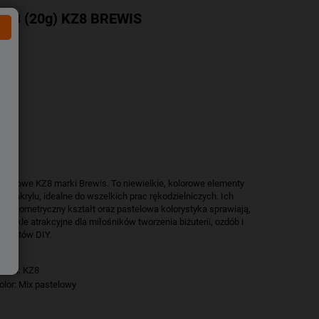
l KX8 (20g) KZ8 BREWIS
 akrylowe KZ8 marki Brewis. To niewielkie, kolorowe elementy
 z akrylu, idealne do wszelkich prac rękodzielniczych. Ich
y, geometryczny kształt oraz pastelowa kolorystyka sprawiają,
ezwykle atrakcyjne dla miłośników tworzenia biżuterii, ozdób i
rojektów DIY.
odel: KZ8
olor: Mix pastelowy