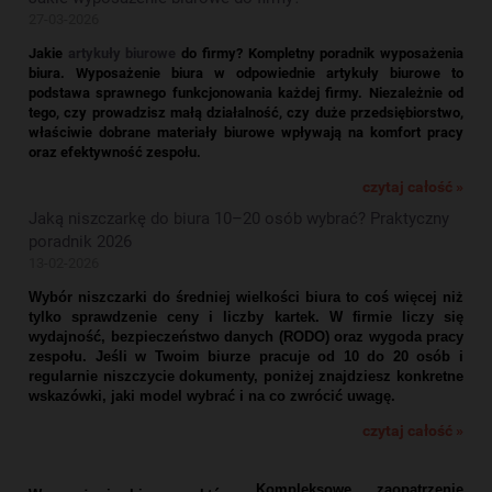
27-03-2026
Jakie
artykuły biurowe
do firmy? Kompletny poradnik wyposażenia
biura.
Wyposażenie biura w odpowiednie artykuły biurowe to
podstawa sprawnego funkcjonowania każdej firmy. Niezależnie od
tego, czy prowadzisz małą działalność, czy duże przedsiębiorstwo,
właściwie dobrane materiały biurowe wpływają na komfort pracy
oraz efektywność zespołu.
czytaj całość »
Jaką niszczarkę do biura 10–20 osób wybrać? Praktyczny
poradnik 2026
13-02-2026
Wybór niszczarki do średniej wielkości biura to coś więcej niż
tylko sprawdzenie ceny i liczby kartek. W firmie liczy się
wydajność, bezpieczeństwo danych (RODO) oraz wygoda pracy
zespołu. Jeśli w Twoim biurze pracuje od 10 do 20 osób i
regularnie niszczycie dokumenty, poniżej znajdziesz konkretne
wskazówki, jaki model wybrać i na co zwrócić uwagę.
czytaj całość »
Kompleksowe zaopatrzenie