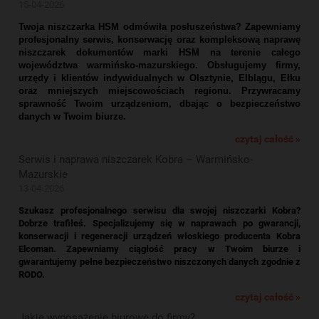
15-04-2026
Twoja niszczarka HSM odmówiła posłuszeństwa? Zapewniamy
profesjonalny serwis, konserwację oraz kompleksową naprawę
niszczarek dokumentów marki HSM na terenie całego
województwa warmińsko-mazurskiego. Obsługujemy firmy,
urzędy i klientów indywidualnych w Olsztynie, Elblągu, Ełku
oraz mniejszych miejscowościach regionu. Przywracamy
sprawność Twoim urządzeniom, dbając o bezpieczeństwo
danych w Twoim biurze.
czytaj całość »
Serwis i naprawa niszczarek Kobra – Warmińsko-
Mazurskie
13-04-2026
Szukasz profesjonalnego serwisu dla swojej niszczarki Kobra?
Dobrze trafiłeś. Specjalizujemy się w naprawach po gwarancji,
konserwacji i regeneracji urządzeń włoskiego producenta Kobra
Elcoman. Zapewniamy ciągłość pracy w Twoim biurze i
gwarantujemy pełne bezpieczeństwo niszczonych danych zgodnie z
RODO.
czytaj całość »
Jakie wyposażenie biurowe do firmy?