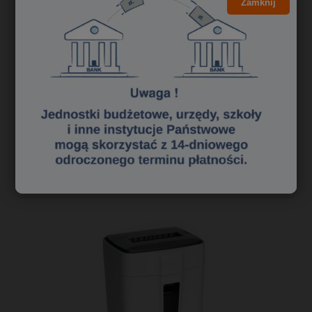
Zamknij
484,00 zł
393,50 zł
Cena netto:
do koszyka
«
1
2
3
»
Polecane niszczarki dokumentów