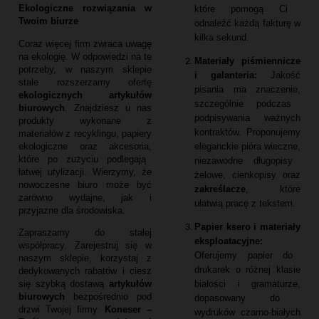
Ekologiczne rozwiązania w
które pomogą Ci
Twoim biurze
odnaleźć każdą fakturę w
kilka sekund.
Coraz więcej firm zwraca uwagę
na ekologię.
W odpowiedzi na te
Materiały piśmiennicze
potrzeby,
w naszym sklepie
i galanteria:
Jakość
stale rozszerzamy ofertę
pisania ma znaczenie,
ekologicznych artykułów
szczególnie podczas
biurowych
.
Znajdziesz u nas
podpisywania ważnych
produkty wykonane z
kontraktów.
Proponujemy
materiałów z recyklingu,
papiery
eleganckie pióra wieczne,
ekologiczne oraz akcesoria,
które po zużyciu podlegają
niezawodne długopisy
łatwej utylizacji.
Wierzymy,
że
żelowe,
cienkopisy oraz
nowoczesne biuro może być
zakreślacze
,
które
zarówno wydajne,
jak i
ułatwią pracę z tekstem.
przyjazne dla środowiska.
Papier ksero i materiały
Zapraszamy do stałej
eksploatacyjne:
współpracy.
Zarejestruj się w
Oferujemy papier do
naszym sklepie,
korzystaj z
drukarek o różnej klasie
dedykowanych rabatów i ciesz
białości i gramaturze,
się szybką dostawą
artykułów
biurowych
bezpośrednio pod
dopasowany do
drzwi Twojej firmy.
Koneser –
wydruków czarno-białych