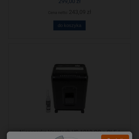
299,00 zł
243,09 zł
Cena netto:
do koszyka
Niszczarka Verotech VS-1012 CC + OLEJ
GRATIS - Negocjuj cenę!