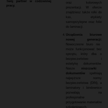
Twój partner w codziennej
oraz kolorowych
pracy.
prezentacji.
W ofercie
znajdziesz także rolki do
kas,
etykiety
samoprzylepne oraz folie
do laminacji.
Urządzenia biurowe
nowej generacji:
Nowoczesne biuro nie
może funkcjonować bez
sprzętu,
który dba o
bezpieczeństwo i
estetykę dokumentów.
Nasze
niszczarki
dokumentów
spełniają
najwyższe normy
bezpieczeństwa (DIN),
a
laminatory i bindownice
pozwalają na
profesjonalne
przygotowanie materiałów
szkoleniowych.