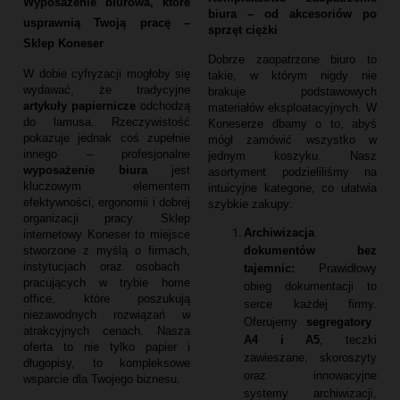
Wyposażenie biurowa, które
biura – od akcesoriów po
usprawnią Twoją pracę –
sprzęt ciężki
Sklep Koneser
Dobrze zaopatrzone biuro to
W dobie cyfryzacji mogłoby się
takie,
w którym nigdy nie
wydawać,
że tradycyjne
brakuje podstawowych
artykuły papiernicze
odchodzą
materiałów eksploatacyjnych.
W
do lamusa.
Rzeczywistość
Koneserze dbamy o to,
abyś
pokazuje jednak coś zupełnie
mógł zamówić wszystko w
innego – profesjonalne
jednym koszyku.
Nasz
wyposażenie biura
jest
asortyment podzieliliśmy na
kluczowym elementem
intuicyjne kategorie,
co ułatwia
efektywności,
ergonomii i dobrej
szybkie zakupy:
organizacji pracy.
Sklep
Archiwizacja
internetowy Koneser to miejsce
dokumentów bez
stworzone z myślą o firmach,
instytucjach oraz osobach
tajemnic:
Prawidłowy
pracujących w trybie home
obieg dokumentacji to
office,
które poszukują
serce każdej firmy.
niezawodnych rozwiązań w
Oferujemy
segregatory
atrakcyjnych cenach.
Nasza
A4 i A5
,
teczki
oferta to nie tylko papier i
zawieszane,
skoroszyty
długopisy,
to kompleksowe
oraz innowacyjne
wsparcie dla Twojego biznesu.
systemy archiwizacji,