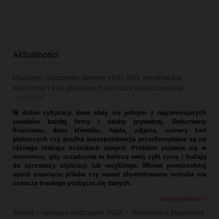
Aktualności
Dlaczego niszczenie dysków HDD, SSD, pendrive'ów,
telefonów i kart płatniczych jest dziś koniecznością?
18-06-2026
W dobie cyfryzacji dane stały się jednym z najcenniejszych
zasobów każdej firmy i osoby prywatnej. Dokumenty
finansowe, dane klientów, hasła, zdjęcia, numery kart
płatniczych czy poufna korespondencja przechowywane są na
różnego rodzaju nośnikach danych. Problem pojawia się w
momencie, gdy urządzenia te kończą swój cykl życia i trafiają
do sprzedaży, utylizacji lub recyklingu. Wbrew powszechnej
opinii usunięcie plików czy nawet sformatowanie nośnika nie
oznacza trwałego pozbycia się danych.
czytaj całość »
Serwis i naprawa niszczarek HSM – Warmińsko-Mazurskie