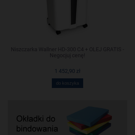
-
Niszczarka Wallner HD-300 C4 + OLEJ GRATIS -
N
Negocjuj cenę!
1 452,90 zł
do koszyka