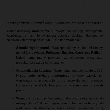
Dlaczego warto kupować
artykuły biurowe
online w Koneserze?
Wybór dostawcy
materiałów biurowych
to decyzja strategiczna.
Współpraca z nami to gwarancja ciągłości dostaw i dostępu do
najnowszych rozwiązań na rynku.
Co nas wyróżnia?
Szeroki wybór marek:
Współpracujemy z liderami branży,
takimi jak
Leviatan, Fellowes, Esselte, Casio czy Pelikan
.
Dzięki temu mamy pewność,
że oferowane przez nas
produkty są trwałe i funkcjonalne.
Optymalizacja kosztów:
Rozumiemy potrzeby sektora B2B.
Nasze
tanie artykuły papiernicze
to wynik wieloletniej
współpracy z producentami,
co pozwala nam oferować
konkurencyjne stawki bez pójścia na kompromis w kwestii
jakości.
Wsparcie doradcze:
Nie wiesz,
jaką niszczarkę wybrać do
małego biura?
Który papier ksero będzie najlepszy do
wydruków dwustronnych?
Nasz zespół ekspertów służy