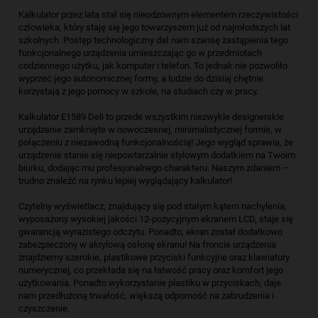
Kalkulator przez lata stał się nieodzownym elementem rzeczywistości
człowieka, który staję się jego towarzyszem już od najmłodszych lat
szkolnych. Postęp technologiczny dał nam szansę zastąpienia tego
funkcjonalnego urządzenia umieszczając go w przedmiotach
codziennego użytku, jak komputer i telefon. To jednak nie pozwoliło
wyprzeć jego autonomicznej formy, a ludzie do dzisiaj chętnie
korzystają z jego pomocy w szkole, na studiach czy w pracy.
Kalkulator E1589 Deli to przede wszystkim niezwykle designerskie
urządzenie zamknięte w nowoczesnej, minimalistycznej formie, w
połączeniu z niezawodną funkcjonalnością! Jego wygląd sprawia, że
urządzenie stanie się niepowtarzalnie stylowym dodatkiem na Twoim
biurku, dodając mu profesjonalnego charakteru. Naszym zdaniem –
trudno znaleźć na rynku lepiej wyglądający kalkulator!
Czytelny wyświetlacz, znajdujący się pod stałym kątem nachylenia,
wyposażony wysokiej jakości 12-pozycyjnym ekranem LCD, staje się
gwarancją wyrazistego odczytu. Ponadto, ekran został dodatkowo
zabezpieczony w akrylową osłonę ekranu! Na froncie urządzenia
znajdziemy szerokie, plastikowe przyciski funkcyjne oraz klawiatury
numerycznej, co przekłada się na łatwość pracy oraz komfort jego
użytkowania. Ponadto wykorzystanie plastiku w przyciskach, daje
nam przedłużoną trwałość, większą odporność na zabrudzenia i
czyszczenie.