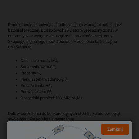
Produkt posiada podwójne źródło zasilania w postaci baterii oraz
baterii słonecznej. Dodatkowo kalkulator wyposażony został w
automatyczne wyłączenie urządzenia po zakończonej pracy.
Skupiając się na jego możliwościach – zdolności kalkulacyjne
urządzenia to:
Obliczanie marży MU,
Suma całkowita GT,
Procenty %,
Pierwiastek kwadratowy √,
Zmiana znaku +/-,
Podwójne zero 00,
3 przyciski pamięci: MC, MR, M-,M+
Deli, w odróżnieniu do konkurencyjnych ofert kalkulatorów, objął
swoje produkty aż 3-letnią gwarancją!
Zamknij