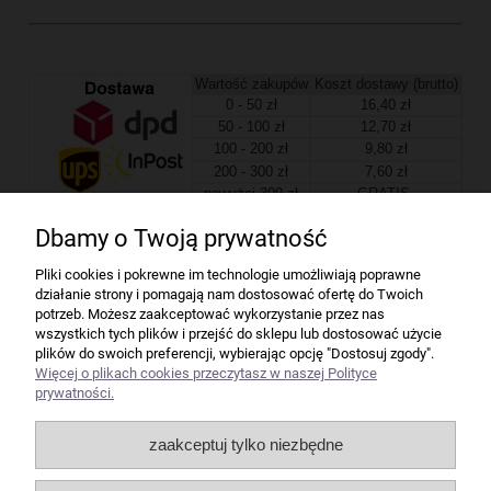
Wartość zakupów
Koszt dostawy (brutto)
0 - 50 zł
16,40 zł
50 - 100 zł
12,70 zł
100 - 200 zł
9,80 zł
200 - 300 zł
7,60 zł
powyżej 300 zł
GRATIS
Dbamy o Twoją prywatność
Firma
Pliki cookies i pokrewne im technologie umożliwiają poprawne
działanie strony i pomagają nam dostosować ofertę do Twoich
Bindownice wg producentów
potrzeb. Możesz zaakceptować wykorzystanie przez nas
wszystkich tych plików i przejść do sklepu lub dostosować użycie
plików do swoich preferencji, wybierając opcję "Dostosuj zgody".
Niszczarki wg producentów
Więcej o plikach cookies przeczytasz w naszej Polityce
prywatności.
Laminatory wg producentów
zaakceptuj tylko niezbędne
Liczarki pieniędzy