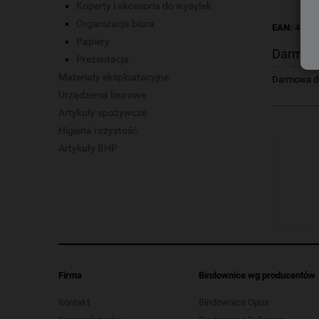
Koperty i akcesoria do wysyłek
Organizacja biura
EAN:
4260
Papiery
Darmow
Prezentacja
Materiały eksploatacyjne
Darmowa dos
Urządzenia biurowe
Artykuły spożywcze
Higiena i czystość
Artykuły BHP
Firma
Bindownice wg producentów
Kontakt
Bindownice Opus