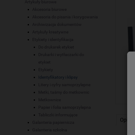
Artykuły biurowe
Akcesoria biurowe
Akcesoria do pisania i korygowania
Archiwizacja dokumentów
Artykuły kreatywne
Etykiety i identyfikacja
Do drukarek etykiet
Drukarki i wytłaczarki do
etykiet
Etykiety
Identyfikatory i klipsy
Litery i cyfry samoprzylepne
Metki, taśmy do metkownic
Metkownice
Papier i folia samoprzylepna
Tabliczki informujące
Opis
Galanteria papiernicza
Galanteria szkolna