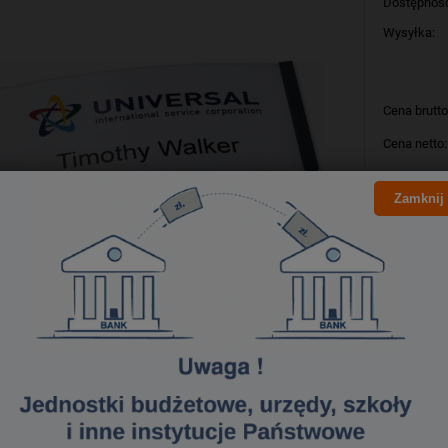
Dostępnoś
Wysyłka:
Cena brutto
Cena netto:
Zamknij
szt
Producent:
Kod produk
Bezpieczeństwo