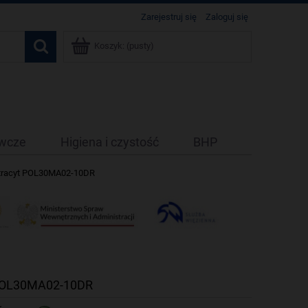
Zarejestruj się
Zaloguj się
Koszyk:
(pusty)
ywcze
Higiena i czystość
BHP
antracyt POL30MA02-10DR
t POL30MA02-10DR