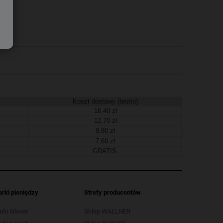
Koszt dostawy (brutto)
16,40 zł
12,70 zł
9,80 zł
7,60 zł
GRATIS
arki pieniędzy
Strefy producentów
arki Glover
Sklep WALLNER