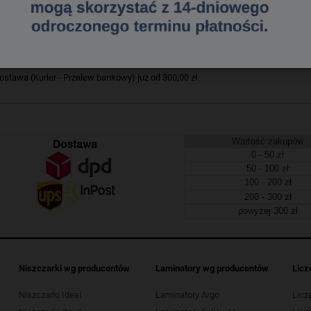
320190379
a dostawa
tawa (Kurier - Przelew bankowy) już od 300,00 zł.
Wartość zakupów
0 - 50 zł
50 - 100 zł
100 - 200 zł
200 - 300 zł
powyżej 300 zł
Niszczarki wg producentów
Laminatory wg producentów
Licz
Niszczarki Ideal
Laminatory Argo
Licz