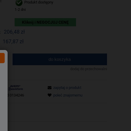
ć:
Produkt dostępny
1-2 dni
Kliknij i NEGOCJUJ CENĘ
206,48 zł
:
167,87 zł
do koszyka
.
dodaj do przechowalni
zapytaj o produkt
poleć znajomemu
tu:
id 0134246