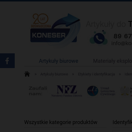
Artykuły biurowe
Materiały ekspl
»
»
»
Artykuły biurowe
Etykiety i identyfikacja
Iden
Wszystkie kategorie produktów
Identyf