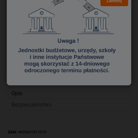
6,99 zł
Zamknij
Cena brutto:
5,68 zł
Cena netto:
do koszyka
szt.
dodaj do przechowalni
Producent:
zapytaj o produkt
poleć znajomemu
Kod produktu:
gu 0137268
Opis
Bezpieczeństwo
EAN:
4005401871019