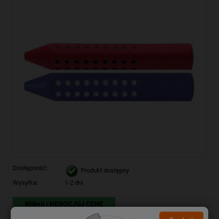
Dostępność:
Produkt dostępny
Wysyłka:
1-2 dni
Kliknij i NEGOCJUJ CENĘ