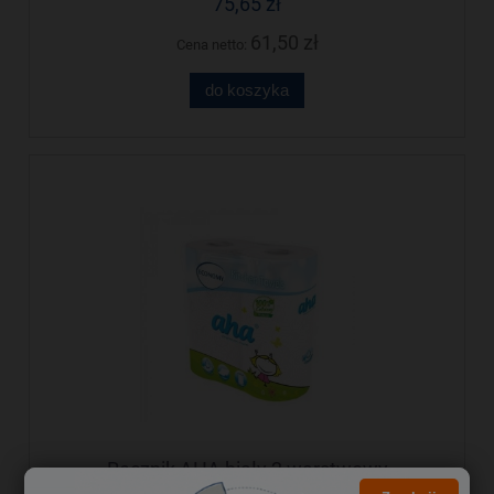
75,65 zł
61,50 zł
Cena netto:
do koszyka
Ręcznik AHA biały 2 warstwowy
ECONOMY(2)