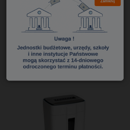
Zamknij
5,20 zł
4,23 zł
Cena netto:
do koszyka
«
1
2
3
»
Polecane niszczarki dokumentów