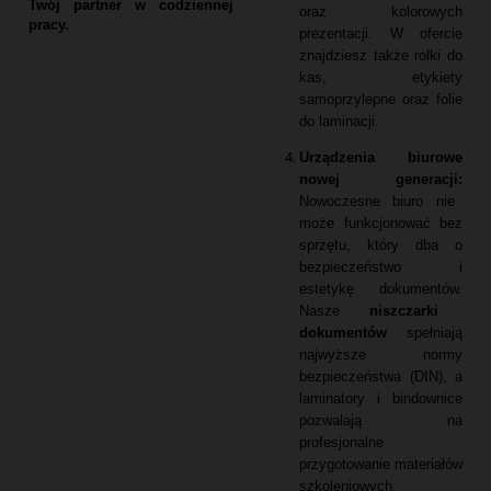
Twój partner w codziennej
oraz kolorowych
pracy.
prezentacji.
W ofercie
znajdziesz także rolki do
kas,
etykiety
samoprzylepne oraz folie
do laminacji.
Urządzenia biurowe
nowej generacji:
Nowoczesne biuro nie
może funkcjonować bez
sprzętu,
który dba o
bezpieczeństwo i
estetykę dokumentów.
Nasze
niszczarki
dokumentów
spełniają
najwyższe normy
bezpieczeństwa (DIN),
a
laminatory i bindownice
pozwalają na
profesjonalne
przygotowanie materiałów
szkoleniowych.