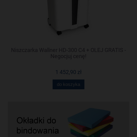
-
Niszczarka Wallner HD-300 C4 + OLEJ GRATIS -
N
Negocjuj cenę!
1 452,90 zł
do koszyka