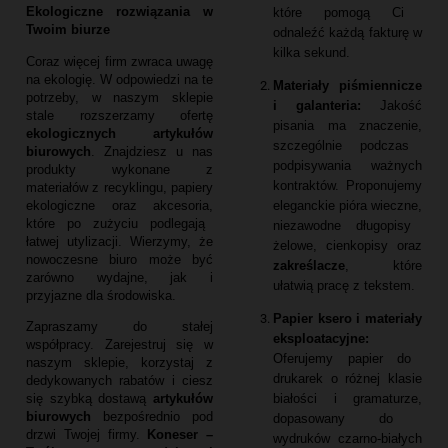
Ekologiczne rozwiązania w
które pomogą Ci
Twoim biurze
odnaleźć każdą fakturę w
kilka sekund.
Coraz więcej firm zwraca uwagę
na ekologię.
W odpowiedzi na te
Materiały piśmiennicze
potrzeby,
w naszym sklepie
i galanteria:
Jakość
stale rozszerzamy ofertę
pisania ma znaczenie,
ekologicznych artykułów
szczególnie podczas
biurowych
.
Znajdziesz u nas
podpisywania ważnych
produkty wykonane z
kontraktów.
Proponujemy
materiałów z recyklingu,
papiery
eleganckie pióra wieczne,
ekologiczne oraz akcesoria,
które po zużyciu podlegają
niezawodne długopisy
łatwej utylizacji.
Wierzymy,
że
żelowe,
cienkopisy oraz
nowoczesne biuro może być
zakreślacze
,
które
zarówno wydajne,
jak i
ułatwią pracę z tekstem.
przyjazne dla środowiska.
Papier ksero i materiały
Zapraszamy do stałej
eksploatacyjne:
współpracy.
Zarejestruj się w
Oferujemy papier do
naszym sklepie,
korzystaj z
drukarek o różnej klasie
dedykowanych rabatów i ciesz
białości i gramaturze,
się szybką dostawą
artykułów
biurowych
bezpośrednio pod
dopasowany do
drzwi Twojej firmy.
Koneser –
wydruków czarno-białych