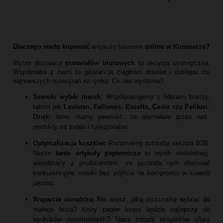
Dlaczego warto kupować
artykuły biurowe
online w Koneserze?
Wybór dostawcy
materiałów biurowych
to decyzja strategiczna.
Współpraca z nami to gwarancja ciągłości dostaw i dostępu do
najnowszych rozwiązań na rynku.
Co nas wyróżnia?
Szeroki wybór marek:
Współpracujemy z liderami branży,
takimi jak
Leviatan, Fellowes, Esselte, Casio czy Pelikan
.
Dzięki temu mamy pewność,
że oferowane przez nas
produkty są trwałe i funkcjonalne.
Optymalizacja kosztów:
Rozumiemy potrzeby sektora B2B.
Nasze
tanie artykuły papiernicze
to wynik wieloletniej
współpracy z producentami,
co pozwala nam oferować
konkurencyjne stawki bez pójścia na kompromis w kwestii
jakości.
Wsparcie doradcze:
Nie wiesz,
jaką niszczarkę wybrać do
małego biura?
Który papier ksero będzie najlepszy do
wydruków dwustronnych?
Nasz zespół ekspertów służy