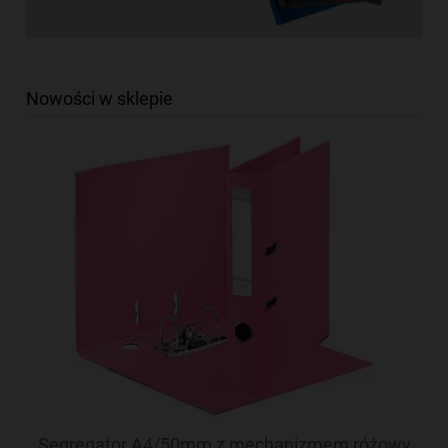
Nowości w sklepie
Segregator A4/50mm z mechanizmem różowy