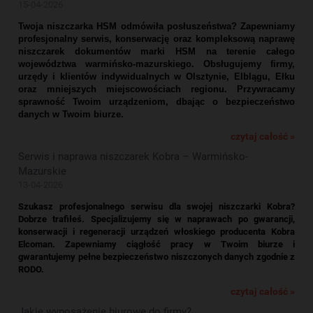
15-04-2026
Twoja niszczarka HSM odmówiła posłuszeństwa? Zapewniamy
profesjonalny serwis, konserwację oraz kompleksową naprawę
niszczarek dokumentów marki HSM na terenie całego
województwa warmińsko-mazurskiego. Obsługujemy firmy,
urzędy i klientów indywidualnych w Olsztynie, Elblągu, Ełku
oraz mniejszych miejscowościach regionu. Przywracamy
sprawność Twoim urządzeniom, dbając o bezpieczeństwo
danych w Twoim biurze.
czytaj całość »
Serwis i naprawa niszczarek Kobra – Warmińsko-
Mazurskie
13-04-2026
Szukasz profesjonalnego serwisu dla swojej niszczarki Kobra?
Dobrze trafiłeś. Specjalizujemy się w naprawach po gwarancji,
konserwacji i regeneracji urządzeń włoskiego producenta Kobra
Elcoman. Zapewniamy ciągłość pracy w Twoim biurze i
gwarantujemy pełne bezpieczeństwo niszczonych danych zgodnie z
RODO.
czytaj całość »
Jakie wyposażenie biurowe do firmy?