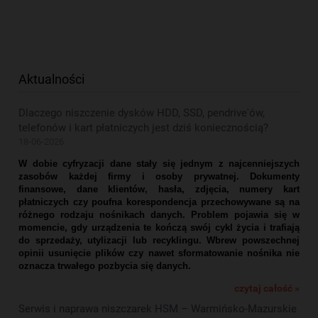
Aktualności
Dlaczego niszczenie dysków HDD, SSD, pendrive'ów,
telefonów i kart płatniczych jest dziś koniecznością?
18-06-2026
W dobie cyfryzacji dane stały się jednym z najcenniejszych
zasobów każdej firmy i osoby prywatnej. Dokumenty
finansowe, dane klientów, hasła, zdjęcia, numery kart
płatniczych czy poufna korespondencja przechowywane są na
różnego rodzaju nośnikach danych. Problem pojawia się w
momencie, gdy urządzenia te kończą swój cykl życia i trafiają
do sprzedaży, utylizacji lub recyklingu. Wbrew powszechnej
opinii usunięcie plików czy nawet sformatowanie nośnika nie
oznacza trwałego pozbycia się danych.
czytaj całość »
Serwis i naprawa niszczarek HSM – Warmińsko-Mazurskie