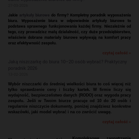
27-03-2026
Jakie
artykuły biurowe
do firmy? Kompletny poradnik wyposażenia
biura.
Wyposażenie biura w odpowiednie artykuły biurowe to
podstawa sprawnego funkcjonowania każdej firmy. Niezależnie od
tego, czy prowadzisz małą działalność, czy duże przedsiębiorstwo,
właściwie dobrane materiały biurowe wpływają na komfort pracy
oraz efektywność zespołu.
czytaj całość »
Jaką niszczarkę do biura 10–20 osób wybrać? Praktyczny
poradnik 2026
13-02-2026
Wybór niszczarki do średniej wielkości biura to coś więcej niż
tylko sprawdzenie ceny i liczby kartek. W firmie liczy się
wydajność, bezpieczeństwo danych (RODO) oraz wygoda pracy
zespołu. Jeśli w Twoim biurze pracuje od 10 do 20 osób i
regularnie niszczycie dokumenty, poniżej znajdziesz konkretne
wskazówki, jaki model wybrać i na co zwrócić uwagę.
czytaj całość »
Kompleksowe zaopatrzenie