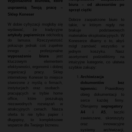
Wyposażenie biurowa, które
biura – od akcesoriów po
usprawnią Twoją pracę –
sprzęt ciężki
Sklep Koneser
Dobrze zaopatrzone biuro to
W dobie cyfryzacji mogłoby się
takie,
w którym nigdy nie
wydawać,
że tradycyjne
brakuje podstawowych
artykuły papiernicze
odchodzą
materiałów eksploatacyjnych.
W
do lamusa.
Rzeczywistość
Koneserze dbamy o to,
abyś
pokazuje jednak coś zupełnie
mógł zamówić wszystko w
innego – profesjonalne
jednym koszyku.
Nasz
wyposażenie biura
jest
asortyment podzieliliśmy na
kluczowym elementem
intuicyjne kategorie,
co ułatwia
efektywności,
ergonomii i dobrej
szybkie zakupy:
organizacji pracy.
Sklep
Archiwizacja
internetowy Koneser to miejsce
dokumentów bez
stworzone z myślą o firmach,
instytucjach oraz osobach
tajemnic:
Prawidłowy
pracujących w trybie home
obieg dokumentacji to
office,
które poszukują
serce każdej firmy.
niezawodnych rozwiązań w
Oferujemy
segregatory
atrakcyjnych cenach.
Nasza
A4 i A5
,
teczki
oferta to nie tylko papier i
zawieszane,
skoroszyty
długopisy,
to kompleksowe
oraz innowacyjne
wsparcie dla Twojego biznesu.
systemy archiwizacji,