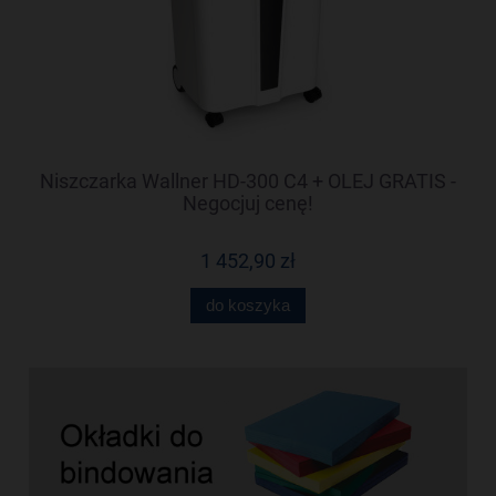
-
Niszczarka Wallner HD-300 C4 + OLEJ GRATIS -
N
Negocjuj cenę!
1 452,90 zł
do koszyka