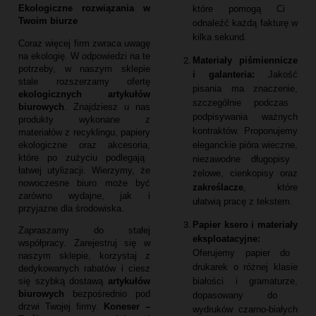
Ekologiczne rozwiązania w
które pomogą Ci
Twoim biurze
odnaleźć każdą fakturę w
kilka sekund.
Coraz więcej firm zwraca uwagę
na ekologię.
W odpowiedzi na te
Materiały piśmiennicze
potrzeby,
w naszym sklepie
i galanteria:
Jakość
stale rozszerzamy ofertę
pisania ma znaczenie,
ekologicznych artykułów
szczególnie podczas
biurowych
.
Znajdziesz u nas
podpisywania ważnych
produkty wykonane z
kontraktów.
Proponujemy
materiałów z recyklingu,
papiery
eleganckie pióra wieczne,
ekologiczne oraz akcesoria,
które po zużyciu podlegają
niezawodne długopisy
łatwej utylizacji.
Wierzymy,
że
żelowe,
cienkopisy oraz
nowoczesne biuro może być
zakreślacze
,
które
zarówno wydajne,
jak i
ułatwią pracę z tekstem.
przyjazne dla środowiska.
Papier ksero i materiały
Zapraszamy do stałej
eksploatacyjne:
współpracy.
Zarejestruj się w
Oferujemy papier do
naszym sklepie,
korzystaj z
drukarek o różnej klasie
dedykowanych rabatów i ciesz
białości i gramaturze,
się szybką dostawą
artykułów
biurowych
bezpośrednio pod
dopasowany do
drzwi Twojej firmy.
Koneser –
wydruków czarno-białych