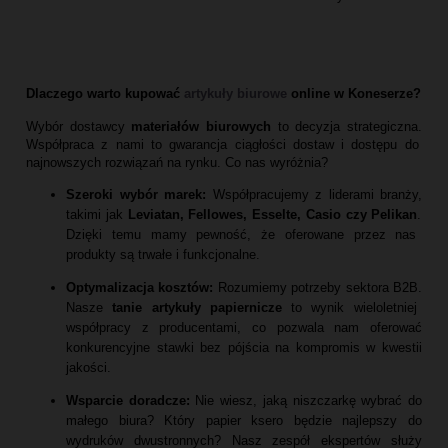
Dlaczego warto kupować
artykuły biurowe
online w Koneserze?
Wybór dostawcy
materiałów biurowych
to decyzja strategiczna.
Współpraca z nami to gwarancja ciągłości dostaw i dostępu do
najnowszych rozwiązań na rynku.
Co nas wyróżnia?
Szeroki wybór marek:
Współpracujemy z liderami branży,
takimi jak
Leviatan, Fellowes, Esselte, Casio czy Pelikan
.
Dzięki temu mamy pewność,
że oferowane przez nas
produkty są trwałe i funkcjonalne.
Optymalizacja kosztów:
Rozumiemy potrzeby sektora B2B.
Nasze
tanie artykuły papiernicze
to wynik wieloletniej
współpracy z producentami,
co pozwala nam oferować
konkurencyjne stawki bez pójścia na kompromis w kwestii
jakości.
Wsparcie doradcze:
Nie wiesz,
jaką niszczarkę wybrać do
małego biura?
Który papier ksero będzie najlepszy do
wydruków dwustronnych?
Nasz zespół ekspertów służy