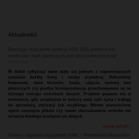
Aktualności
Dlaczego niszczenie dysków HDD, SSD, pendrive'ów,
telefonów i kart płatniczych jest dziś koniecznością?
18-06-2026
W dobie cyfryzacji dane stały się jednym z najcenniejszych
zasobów każdej firmy i osoby prywatnej. Dokumenty
finansowe, dane klientów, hasła, zdjęcia, numery kart
płatniczych czy poufna korespondencja przechowywane są na
różnego rodzaju nośnikach danych. Problem pojawia się w
momencie, gdy urządzenia te kończą swój cykl życia i trafiają
do sprzedaży, utylizacji lub recyklingu. Wbrew powszechnej
opinii usunięcie plików czy nawet sformatowanie nośnika nie
oznacza trwałego pozbycia się danych.
czytaj całość »
Serwis i naprawa niszczarek HSM – Warmińsko-Mazurskie