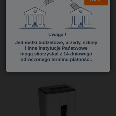
Zamknij
6,99 zł
5,68 zł
Cena netto:
do koszyka
«
1
2
3
»
Polecane niszczarki dokumentów