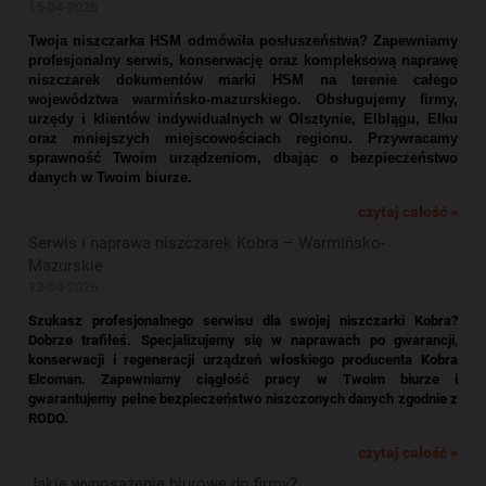
15-04-2026
Twoja niszczarka HSM odmówiła posłuszeństwa? Zapewniamy
profesjonalny serwis, konserwację oraz kompleksową naprawę
niszczarek dokumentów marki HSM na terenie całego
województwa warmińsko-mazurskiego. Obsługujemy firmy,
urzędy i klientów indywidualnych w Olsztynie, Elblągu, Ełku
oraz mniejszych miejscowościach regionu. Przywracamy
sprawność Twoim urządzeniom, dbając o bezpieczeństwo
danych w Twoim biurze.
czytaj całość »
Serwis i naprawa niszczarek Kobra – Warmińsko-
Mazurskie
13-04-2026
Szukasz profesjonalnego serwisu dla swojej niszczarki Kobra?
Dobrze trafiłeś. Specjalizujemy się w naprawach po gwarancji,
konserwacji i regeneracji urządzeń włoskiego producenta Kobra
Elcoman. Zapewniamy ciągłość pracy w Twoim biurze i
gwarantujemy pełne bezpieczeństwo niszczonych danych zgodnie z
RODO.
czytaj całość »
Jakie wyposażenie biurowe do firmy?