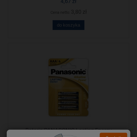
4,67 zł
3,80 zł
Cena netto:
do koszyka
Bateria PANASONIC Lasting Energy
AAA/LR03 alkaliczna (4szt)