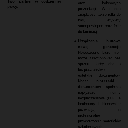
Twój partner w codziennej
oraz kolorowych
pracy.
prezentacji.
W ofercie
znajdziesz także rolki do
kas,
etykiety
samoprzylepne oraz folie
do laminacji.
Urządzenia biurowe
nowej generacji:
Nowoczesne biuro nie
może funkcjonować bez
sprzętu,
który dba o
bezpieczeństwo i
estetykę dokumentów.
Nasze
niszczarki
dokumentów
spełniają
najwyższe normy
bezpieczeństwa (DIN),
a
laminatory i bindownice
pozwalają na
profesjonalne
przygotowanie materiałów
szkoleniowych.