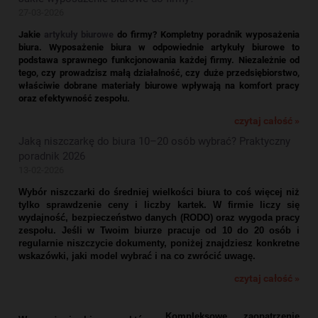
27-03-2026
Jakie
artykuły biurowe
do firmy? Kompletny poradnik wyposażenia
biura.
Wyposażenie biura w odpowiednie artykuły biurowe to
podstawa sprawnego funkcjonowania każdej firmy. Niezależnie od
tego, czy prowadzisz małą działalność, czy duże przedsiębiorstwo,
właściwie dobrane materiały biurowe wpływają na komfort pracy
oraz efektywność zespołu.
czytaj całość »
Jaką niszczarkę do biura 10–20 osób wybrać? Praktyczny
poradnik 2026
13-02-2026
Wybór niszczarki do średniej wielkości biura to coś więcej niż
tylko sprawdzenie ceny i liczby kartek. W firmie liczy się
wydajność, bezpieczeństwo danych (RODO) oraz wygoda pracy
zespołu. Jeśli w Twoim biurze pracuje od 10 do 20 osób i
regularnie niszczycie dokumenty, poniżej znajdziesz konkretne
wskazówki, jaki model wybrać i na co zwrócić uwagę.
czytaj całość »
Kompleksowe zaopatrzenie