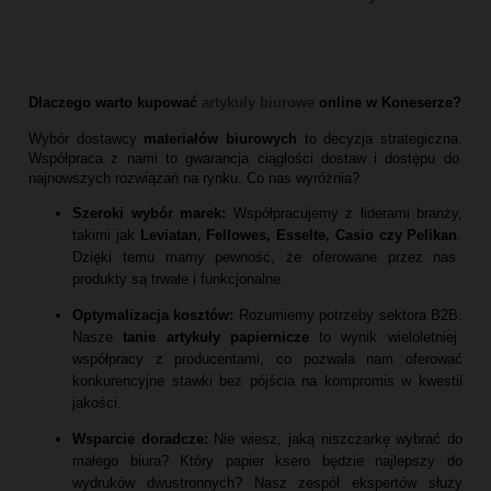
Dlaczego warto kupować
artykuły biurowe
online w Koneserze?
Wybór dostawcy
materiałów biurowych
to decyzja strategiczna.
Współpraca z nami to gwarancja ciągłości dostaw i dostępu do
najnowszych rozwiązań na rynku.
Co nas wyróżnia?
Szeroki wybór marek:
Współpracujemy z liderami branży,
takimi jak
Leviatan, Fellowes, Esselte, Casio czy Pelikan
.
Dzięki temu mamy pewność,
że oferowane przez nas
produkty są trwałe i funkcjonalne.
Optymalizacja kosztów:
Rozumiemy potrzeby sektora B2B.
Nasze
tanie artykuły papiernicze
to wynik wieloletniej
współpracy z producentami,
co pozwala nam oferować
konkurencyjne stawki bez pójścia na kompromis w kwestii
jakości.
Wsparcie doradcze:
Nie wiesz,
jaką niszczarkę wybrać do
małego biura?
Który papier ksero będzie najlepszy do
wydruków dwustronnych?
Nasz zespół ekspertów służy