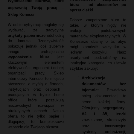
Wyposażenie biurowa, które
biura – od akcesoriów po
usprawnią Twoją pracę –
sprzęt ciężki
Sklep Koneser
Dobrze zaopatrzone biuro to
W dobie cyfryzacji mogłoby się
takie,
w którym nigdy nie
wydawać,
że tradycyjne
brakuje podstawowych
artykuły papiernicze
odchodzą
materiałów eksploatacyjnych.
W
do lamusa.
Rzeczywistość
Koneserze dbamy o to,
abyś
pokazuje jednak coś zupełnie
mógł zamówić wszystko w
innego – profesjonalne
jednym koszyku.
Nasz
wyposażenie biura
jest
asortyment podzieliliśmy na
kluczowym elementem
intuicyjne kategorie,
co ułatwia
efektywności,
ergonomii i dobrej
szybkie zakupy:
organizacji pracy.
Sklep
Archiwizacja
internetowy Koneser to miejsce
dokumentów bez
stworzone z myślą o firmach,
instytucjach oraz osobach
tajemnic:
Prawidłowy
pracujących w trybie home
obieg dokumentacji to
office,
które poszukują
serce każdej firmy.
niezawodnych rozwiązań w
Oferujemy
segregatory
atrakcyjnych cenach.
Nasza
A4 i A5
,
teczki
oferta to nie tylko papier i
zawieszane,
skoroszyty
długopisy,
to kompleksowe
oraz innowacyjne
wsparcie dla Twojego biznesu.
systemy archiwizacji,