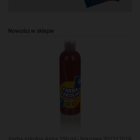
Nowości w sklepie
oza
Farba szkolna Astra 250 ml - brązowa 301217019
Fa