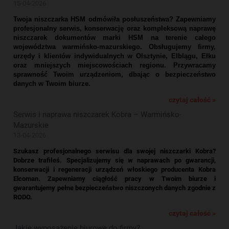
15-04-2026
Twoja niszczarka HSM odmówiła posłuszeństwa? Zapewniamy
profesjonalny serwis, konserwację oraz kompleksową naprawę
niszczarek dokumentów marki HSM na terenie całego
województwa warmińsko-mazurskiego. Obsługujemy firmy,
urzędy i klientów indywidualnych w Olsztynie, Elblągu, Ełku
oraz mniejszych miejscowościach regionu. Przywracamy
sprawność Twoim urządzeniom, dbając o bezpieczeństwo
danych w Twoim biurze.
czytaj całość »
Serwis i naprawa niszczarek Kobra – Warmińsko-
Mazurskie
13-04-2026
Szukasz profesjonalnego serwisu dla swojej niszczarki Kobra?
Dobrze trafiłeś. Specjalizujemy się w naprawach po gwarancji,
konserwacji i regeneracji urządzeń włoskiego producenta Kobra
Elcoman. Zapewniamy ciągłość pracy w Twoim biurze i
gwarantujemy pełne bezpieczeństwo niszczonych danych zgodnie z
RODO.
czytaj całość »
Jakie wyposażenie biurowe do firmy?