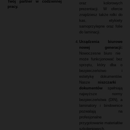
Twój partner w codziennej
oraz kolorowych
pracy.
prezentacji.
W ofercie
znajdziesz także rolki do
kas,
etykiety
samoprzylepne oraz folie
do laminacji.
Urządzenia biurowe
nowej generacji:
Nowoczesne biuro nie
może funkcjonować bez
sprzętu,
który dba o
bezpieczeństwo i
estetykę dokumentów.
Nasze
niszczarki
dokumentów
spełniają
najwyższe normy
bezpieczeństwa (DIN),
a
laminatory i bindownice
pozwalają na
profesjonalne
przygotowanie materiałów
szkoleniowych.