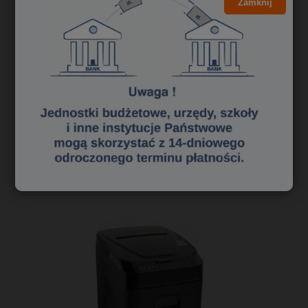
Zamknij
5,26 zł
4,28 zł
Cena netto:
do koszyka
«
1
2
3
»
Polecane niszczarki dokumentów