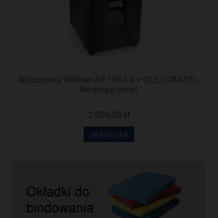
 -
Niszczarka Wallner AF 160 C4 + OLEJ GRATIS -
N
Negocjuj cenę!
2 059,00 zł
do koszyka