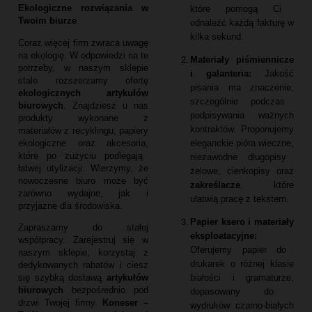
Ekologiczne rozwiązania w
które pomogą Ci
Twoim biurze
odnaleźć każdą fakturę w
kilka sekund.
Coraz więcej firm zwraca uwagę
na ekologię.
W odpowiedzi na te
Materiały piśmiennicze
potrzeby,
w naszym sklepie
i galanteria:
Jakość
stale rozszerzamy ofertę
pisania ma znaczenie,
ekologicznych artykułów
szczególnie podczas
biurowych
.
Znajdziesz u nas
podpisywania ważnych
produkty wykonane z
kontraktów.
Proponujemy
materiałów z recyklingu,
papiery
eleganckie pióra wieczne,
ekologiczne oraz akcesoria,
które po zużyciu podlegają
niezawodne długopisy
łatwej utylizacji.
Wierzymy,
że
żelowe,
cienkopisy oraz
nowoczesne biuro może być
zakreślacze
,
które
zarówno wydajne,
jak i
ułatwią pracę z tekstem.
przyjazne dla środowiska.
Papier ksero i materiały
Zapraszamy do stałej
eksploatacyjne:
współpracy.
Zarejestruj się w
Oferujemy papier do
naszym sklepie,
korzystaj z
drukarek o różnej klasie
dedykowanych rabatów i ciesz
białości i gramaturze,
się szybką dostawą
artykułów
biurowych
bezpośrednio pod
dopasowany do
drzwi Twojej firmy.
Koneser –
wydruków czarno-białych