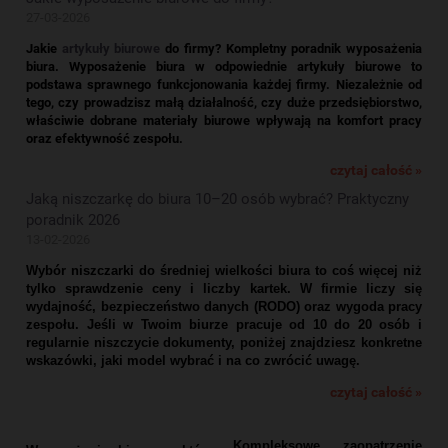
27-03-2026
Jakie
artykuły biurowe
do firmy? Kompletny poradnik wyposażenia
biura.
Wyposażenie biura w odpowiednie artykuły biurowe to
podstawa sprawnego funkcjonowania każdej firmy. Niezależnie od
tego, czy prowadzisz małą działalność, czy duże przedsiębiorstwo,
właściwie dobrane materiały biurowe wpływają na komfort pracy
oraz efektywność zespołu.
czytaj całość »
Jaką niszczarkę do biura 10–20 osób wybrać? Praktyczny
poradnik 2026
13-02-2026
Wybór niszczarki do średniej wielkości biura to coś więcej niż
tylko sprawdzenie ceny i liczby kartek. W firmie liczy się
wydajność, bezpieczeństwo danych (RODO) oraz wygoda pracy
zespołu. Jeśli w Twoim biurze pracuje od 10 do 20 osób i
regularnie niszczycie dokumenty, poniżej znajdziesz konkretne
wskazówki, jaki model wybrać i na co zwrócić uwagę.
czytaj całość »
Kompleksowe zaopatrzenie