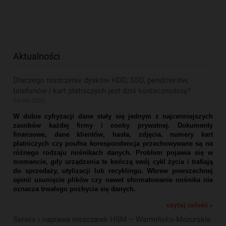
Aktualności
Dlaczego niszczenie dysków HDD, SSD, pendrive'ów,
telefonów i kart płatniczych jest dziś koniecznością?
18-06-2026
W dobie cyfryzacji dane stały się jednym z najcenniejszych
zasobów każdej firmy i osoby prywatnej. Dokumenty
finansowe, dane klientów, hasła, zdjęcia, numery kart
płatniczych czy poufna korespondencja przechowywane są na
różnego rodzaju nośnikach danych. Problem pojawia się w
momencie, gdy urządzenia te kończą swój cykl życia i trafiają
do sprzedaży, utylizacji lub recyklingu. Wbrew powszechnej
opinii usunięcie plików czy nawet sformatowanie nośnika nie
oznacza trwałego pozbycia się danych.
czytaj całość »
Serwis i naprawa niszczarek HSM – Warmińsko-Mazurskie