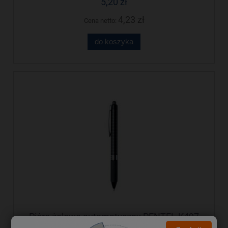
5,20 zł
4,23 zł
Cena netto:
do koszyka
Pióro żelowe automatyczny PENTEL K497
niebieski