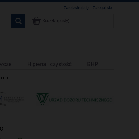
Zarejestruj się
Zaloguj się
Koszyk:
(pusty)
ywcze
Higiena i czystość
BHP
RELLO
LO