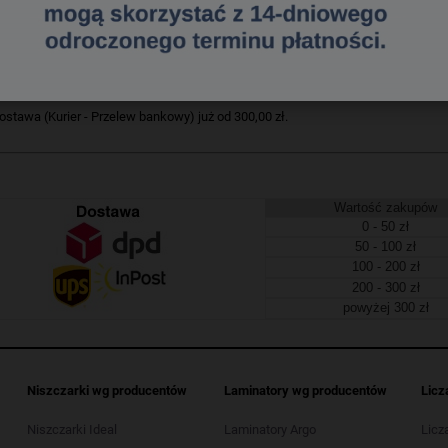
364278465
a dostawa
tawa (Kurier - Przelew bankowy) już od 300,00 zł.
Wartość zakupów
0 - 50 zł
50 - 100 zł
100 - 200 zł
200 - 300 zł
powyżej 300 zł
Niszczarki wg producentów
Laminatory wg producentów
Licz
Niszczarki Ideal
Laminatory Argo
Licz