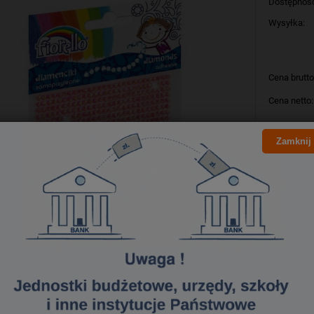
Dostępnoś
Wysyłka:
Cena brutto
Cena netto:
Zamknij
szt
Producent:
Kod produk
Bezpieczeństwo