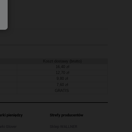
Koszt dostawy (brutto)
16,40 zł
12,70 zł
9,80 zł
7,60 zł
GRATIS
arki pieniędzy
Strefy producentów
arki Glover
Sklep WALLNER