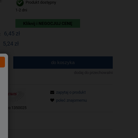
ć:
Produkt dostępny
1-2 dni
Kliknij i NEGOCJUJ CENĘ
6,45 zł
:
5,24 zł
do koszyka
.
dodaj do przechowalni
zapytaj o produkt
poleć znajomemu
tu:
qo 1350025