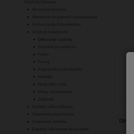
Artykuły biurowe
Akcesoria biurowe
Akcesoria do pisania i korygowania
Archiwizacja dokumentów
Artykuły kreatywne
Dekoracje i ozdoby
Dziurkacze ozdobne
Farby
Formy
Książeczki, kolorowanki
Naklejki
Nożyczki i noże
Masy utwardzalne
Zabawki
Etykiety i identyfikacja
Galanteria papiernicza
Opis
Galanteria szkolna
Koperty i akcesoria do wysyłek