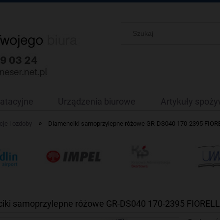
oatacyjne
Urządzenia biurowe
Artykuły spoż
»
je i ozdoby
Diamenciki samoprzylepne różowe GR-DS040 170-2395 FIO
iki samoprzylepne różowe GR-DS040 170-2395 FIOREL