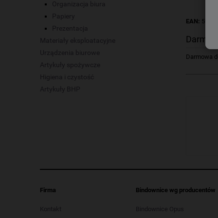
Organizacja biura
Papiery
EAN:
5903
Prezentacja
Darmow
Materiały eksploatacyjne
Urządzenia biurowe
Darmowa dos
Artykuły spożywcze
Higiena i czystość
Artykuły BHP
Firma
Bindownice wg producentów
Kontakt
Bindownice Opus