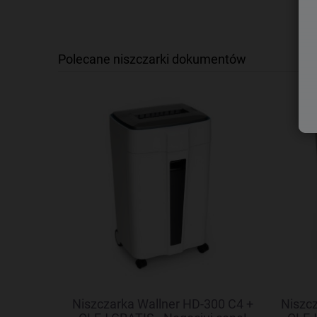
Polecane niszczarki dokumentów
6C + OLEJ
Niszczarka Wallner HD-300 C4 +
Niszcz