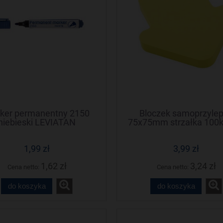
ker permanentny 2150
Bloczek samoprzyle
niebieski LEVIATAN
75x75mm strzałka 100k 
110512 D.RECT
1,99 zł
3,99 zł
1,62 zł
3,24 zł
Cena netto:
Cena netto:
do koszyka
do koszyka