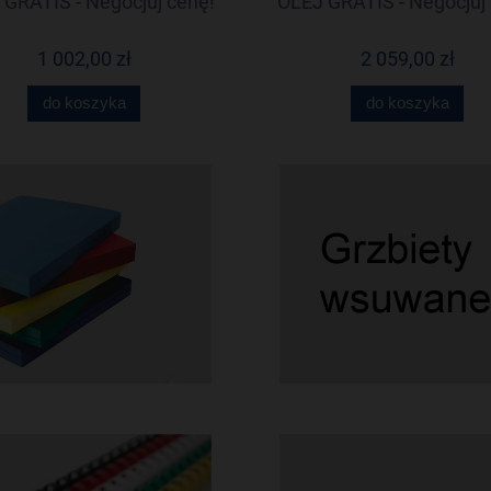
GRATIS - Negocjuj cenę!
OLEJ GRATIS - Negocjuj 
1 002,00 zł
2 059,00 zł
do koszyka
do koszyka