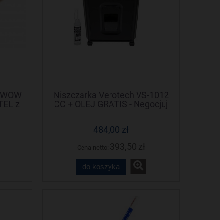
y WOW
Niszczarka Verotech VS-1012
TEL z
CC + OLEJ GRATIS - Negocjuj
em
cenę!
484,00 zł
393,50 zł
Cena netto:
do koszyka