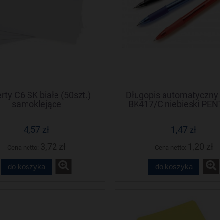
rty C6 SK białe (50szt.)
Długopis automatyczn
samoklejące
BK417/C niebieski PEN
gumowym uchwyt
4,57 zł
1,47 zł
3,72 zł
1,20 zł
Cena netto:
Cena netto:
do koszyka
do koszyka