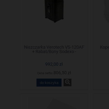
Niszczarka Verotech VS-120AF
Kope
+ Rabat/Bony Sodexo -
Negocjuj cenę!
992,00 zł
806,50 zł
Cena netto:
do koszyka