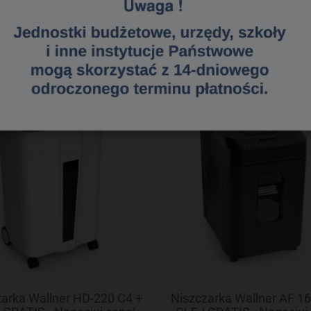
«
1
2
3
»
arka Wallner HD-220 C4 +
Niszczarka Wallner AF 16