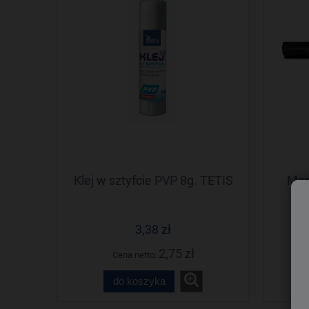
Klej w sztyfcie PVP 8g. TETIS
Mar
3,38 zł
2,75 zł
Cena netto:
do koszyka