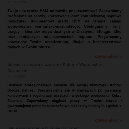
15-04-2026
Twoja niszczarka HSM odmówiła posłuszeństwa? Zapewniamy
profesjonalny serwis, konserwację oraz kompleksową naprawę
niszczarek dokumentów marki HSM na terenie całego
województwa warmińsko-mazurskiego. Obsługujemy firmy,
urzędy i klientów indywidualnych w Olsztynie, Elblągu, Ełku
oraz mniejszych miejscowościach regionu. Przywracamy
sprawność Twoim urządzeniom, dbając o bezpieczeństwo
danych w Twoim biurze.
czytaj całość »
Serwis i naprawa niszczarek Kobra – Warmińsko-
Mazurskie
13-04-2026
Szukasz profesjonalnego serwisu dla swojej niszczarki Kobra?
Dobrze trafiłeś. Specjalizujemy się w naprawach po gwarancji,
konserwacji i regeneracji urządzeń włoskiego producenta Kobra
Elcoman. Zapewniamy ciągłość pracy w Twoim biurze i
gwarantujemy pełne bezpieczeństwo niszczonych danych zgodnie z
RODO.
czytaj całość »
Jakie wyposażenie biurowe do firmy?