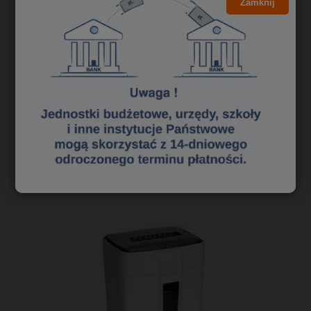
Zamknij
3,38 zł
2,75 zł
Cena netto:
do koszyka
«
1
2
3
»
Polecane niszczarki dokumentów