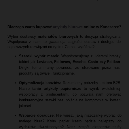
Dlaczego warto kupować
artykuły biurowe
online w Koneserze?
Wybór dostawcy
materiałów biurowych
to decyzja strategiczna.
Współpraca z nami to gwarancja ciągłości dostaw i dostępu do
najnowszych rozwiązań na rynku.
Co nas wyróżnia?
Szeroki wybór marek:
Współpracujemy z liderami branży,
takimi jak
Leviatan, Fellowes, Esselte, Casio czy Pelikan
.
Dzięki temu mamy pewność,
że oferowane przez nas
produkty są trwałe i funkcjonalne.
Optymalizacja kosztów:
Rozumiemy potrzeby sektora B2B.
Nasze
tanie artykuły papiernicze
to wynik wieloletniej
współpracy z producentami,
co pozwala nam oferować
konkurencyjne stawki bez pójścia na kompromis w kwestii
jakości.
Wsparcie doradcze:
Nie wiesz,
jaką niszczarkę wybrać do
małego biura?
Który papier ksero będzie najlepszy do
wydruków dwustronnych?
Nasz zespół ekspertów służy