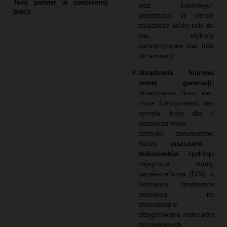
Twój partner w codziennej
oraz kolorowych
pracy.
prezentacji.
W ofercie
znajdziesz także rolki do
kas,
etykiety
samoprzylepne oraz folie
do laminacji.
Urządzenia biurowe
nowej generacji:
Nowoczesne biuro nie
może funkcjonować bez
sprzętu,
który dba o
bezpieczeństwo i
estetykę dokumentów.
Nasze
niszczarki
dokumentów
spełniają
najwyższe normy
bezpieczeństwa (DIN),
a
laminatory i bindownice
pozwalają na
profesjonalne
przygotowanie materiałów
szkoleniowych.