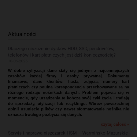
Aktualności
Dlaczego niszczenie dysków HDD, SSD, pendrive'ów,
telefonów i kart płatniczych jest dziś koniecznością?
18-06-2026
W dobie cyfryzacji dane stały się jednym z najcenniejszych
zasobów każdej firmy i osoby prywatnej. Dokumenty
finansowe, dane klientów, hasła, zdjęcia, numery kart
płatniczych czy poufna korespondencja przechowywane są na
różnego rodzaju nośnikach danych. Problem pojawia się w
momencie, gdy urządzenia te kończą swój cykl życia i trafiają
do sprzedaży, utylizacji lub recyklingu. Wbrew powszechnej
opinii usunięcie plików czy nawet sformatowanie nośnika nie
oznacza trwałego pozbycia się danych.
czytaj całość »
Serwis i naprawa niszczarek HSM – Warmińsko-Mazurskie