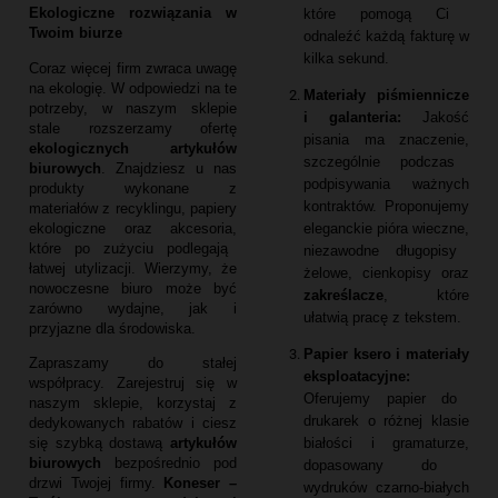
Ekologiczne rozwiązania w
które pomogą Ci
Twoim biurze
odnaleźć każdą fakturę w
kilka sekund.
Coraz więcej firm zwraca uwagę
na ekologię.
W odpowiedzi na te
Materiały piśmiennicze
potrzeby,
w naszym sklepie
i galanteria:
Jakość
stale rozszerzamy ofertę
pisania ma znaczenie,
ekologicznych artykułów
szczególnie podczas
biurowych
.
Znajdziesz u nas
podpisywania ważnych
produkty wykonane z
kontraktów.
Proponujemy
materiałów z recyklingu,
papiery
eleganckie pióra wieczne,
ekologiczne oraz akcesoria,
które po zużyciu podlegają
niezawodne długopisy
łatwej utylizacji.
Wierzymy,
że
żelowe,
cienkopisy oraz
nowoczesne biuro może być
zakreślacze
,
które
zarówno wydajne,
jak i
ułatwią pracę z tekstem.
przyjazne dla środowiska.
Papier ksero i materiały
Zapraszamy do stałej
eksploatacyjne:
współpracy.
Zarejestruj się w
Oferujemy papier do
naszym sklepie,
korzystaj z
drukarek o różnej klasie
dedykowanych rabatów i ciesz
białości i gramaturze,
się szybką dostawą
artykułów
biurowych
bezpośrednio pod
dopasowany do
drzwi Twojej firmy.
Koneser –
wydruków czarno-białych