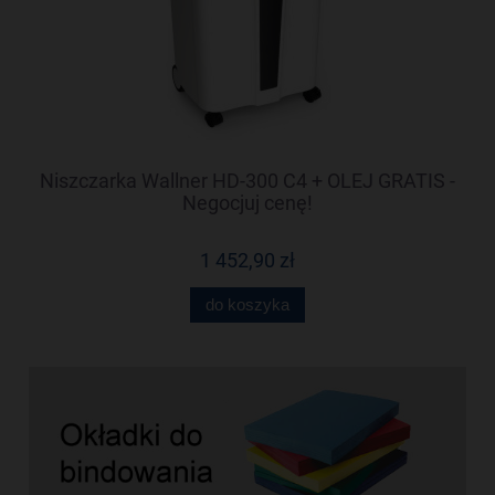
-
Niszczarka Wallner HD-300 C4 + OLEJ GRATIS -
N
Negocjuj cenę!
1 452,90 zł
do koszyka