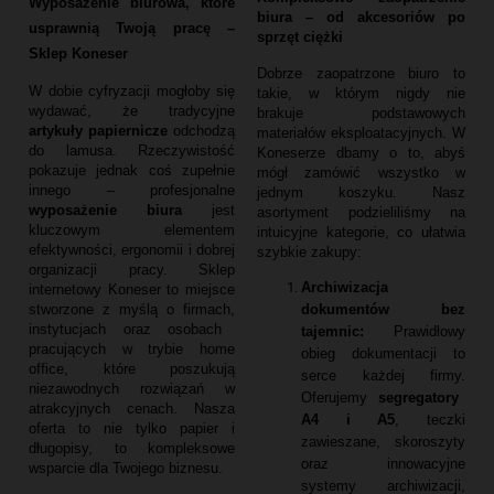
Wyposażenie biurowa, które
biura – od akcesoriów po
usprawnią Twoją pracę –
sprzęt ciężki
Sklep Koneser
Dobrze zaopatrzone biuro to
W dobie cyfryzacji mogłoby się
takie,
w którym nigdy nie
wydawać,
że tradycyjne
brakuje podstawowych
artykuły papiernicze
odchodzą
materiałów eksploatacyjnych.
W
do lamusa.
Rzeczywistość
Koneserze dbamy o to,
abyś
pokazuje jednak coś zupełnie
mógł zamówić wszystko w
innego – profesjonalne
jednym koszyku.
Nasz
wyposażenie biura
jest
asortyment podzieliliśmy na
kluczowym elementem
intuicyjne kategorie,
co ułatwia
efektywności,
ergonomii i dobrej
szybkie zakupy:
organizacji pracy.
Sklep
Archiwizacja
internetowy Koneser to miejsce
dokumentów bez
stworzone z myślą o firmach,
instytucjach oraz osobach
tajemnic:
Prawidłowy
pracujących w trybie home
obieg dokumentacji to
office,
które poszukują
serce każdej firmy.
niezawodnych rozwiązań w
Oferujemy
segregatory
atrakcyjnych cenach.
Nasza
A4 i A5
,
teczki
oferta to nie tylko papier i
zawieszane,
skoroszyty
długopisy,
to kompleksowe
oraz innowacyjne
wsparcie dla Twojego biznesu.
systemy archiwizacji,