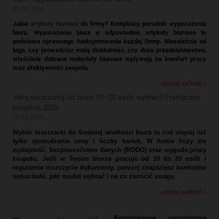
27-03-2026
Jakie
artykuły biurowe
do firmy? Kompletny poradnik wyposażenia
biura.
Wyposażenie biura w odpowiednie artykuły biurowe to
podstawa sprawnego funkcjonowania każdej firmy. Niezależnie od
tego, czy prowadzisz małą działalność, czy duże przedsiębiorstwo,
właściwie dobrane materiały biurowe wpływają na komfort pracy
oraz efektywność zespołu.
czytaj całość »
Jaką niszczarkę do biura 10–20 osób wybrać? Praktyczny
poradnik 2026
13-02-2026
Wybór niszczarki do średniej wielkości biura to coś więcej niż
tylko sprawdzenie ceny i liczby kartek. W firmie liczy się
wydajność, bezpieczeństwo danych (RODO) oraz wygoda pracy
zespołu. Jeśli w Twoim biurze pracuje od 10 do 20 osób i
regularnie niszczycie dokumenty, poniżej znajdziesz konkretne
wskazówki, jaki model wybrać i na co zwrócić uwagę.
czytaj całość »
Kompleksowe zaopatrzenie