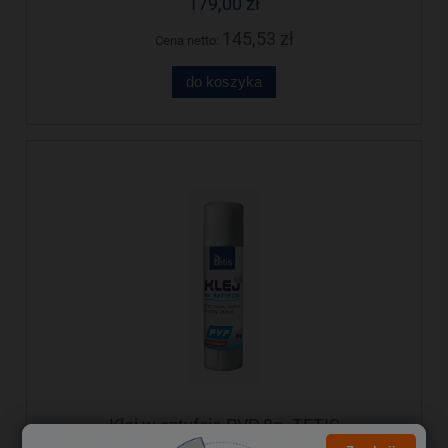
179,00 zł
145,53 zł
Cena netto:
do koszyka
Klej w sztyfcie PVP 8g. TETIS