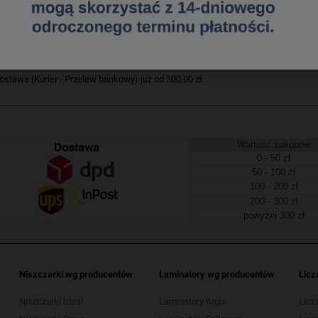
539127789
a dostawa
tawa (Kurier - Przelew bankowy) już od 300,00 zł.
Wartość zakupów
0 - 50 zł
50 - 100 zł
100 - 200 zł
200 - 300 zł
powyżej 300 zł
Niszczarki wg producentów
Laminatory wg producentów
Licz
Niszczarki Ideal
Laminatory Argo
Licz