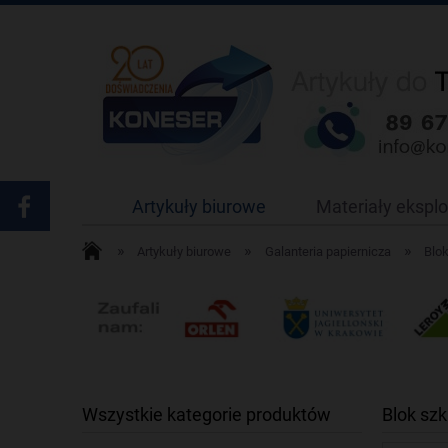
Artykuły biurowe
Materiały ekspl
»
»
»
Artykuły biurowe
Galanteria papiernicza
Blok
Wszystkie kategorie produktów
Blok sz