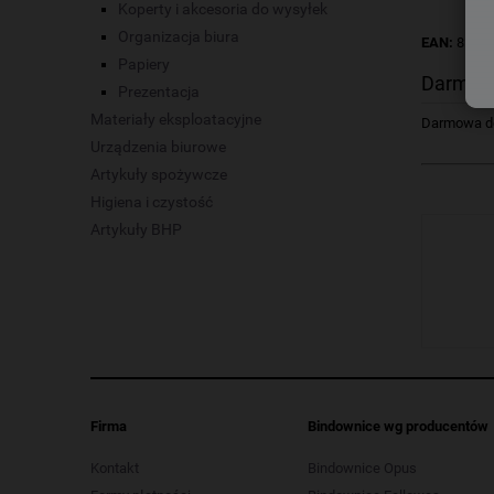
Koperty i akcesoria do wysyłek
Organizacja biura
EAN:
8593
Papiery
Darmow
Prezentacja
Materiały eksploatacyjne
Darmowa dos
Urządzenia biurowe
Artykuły spożywcze
Higiena i czystość
Artykuły BHP
Firma
Bindownice wg producentów
Kontakt
Bindownice Opus