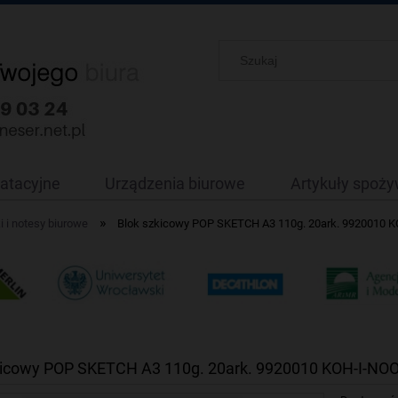
oatacyjne
Urządzenia biurowe
Artykuły spoż
»
i i notesy biurowe
Blok szkicowy POP SKETCH A3 110g. 20ark. 9920010 
kicowy POP SKETCH A3 110g. 20ark. 9920010 KOH-I-NO