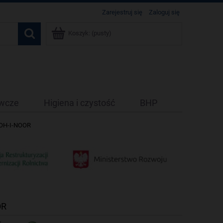
Zarejestruj się
Zaloguj się
Koszyk:
(pusty)
ywcze
Higiena i czystość
BHP
KOH-I-NOOR
OR