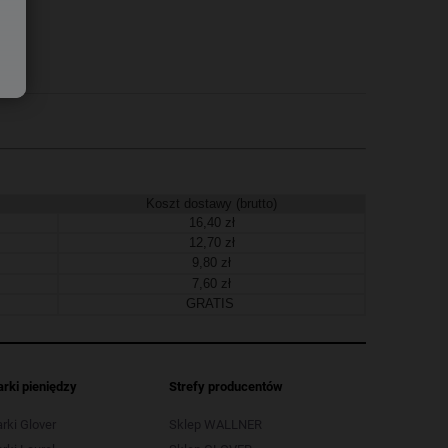
Koszt dostawy (brutto)
16,40 zł
12,70 zł
9,80 zł
7,60 zł
GRATIS
arki pieniędzy
Strefy producentów
arki Glover
Sklep WALLNER