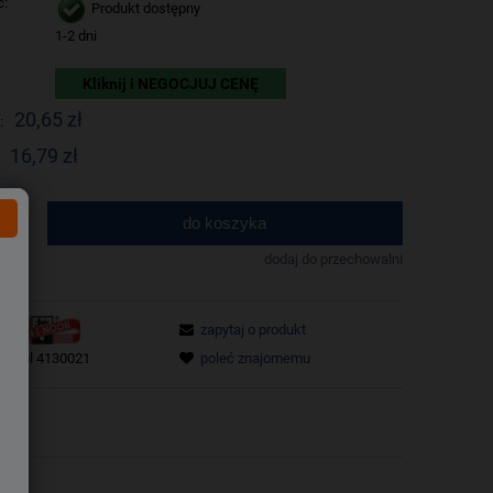
ć:
Produkt dostępny
1-2 dni
Kliknij i NEGOCJUJ CENĘ
20,65 zł
:
16,79 zł
do koszyka
.
dodaj do przechowalni
zapytaj o produkt
poleć znajomemu
tu:
bl 4130021