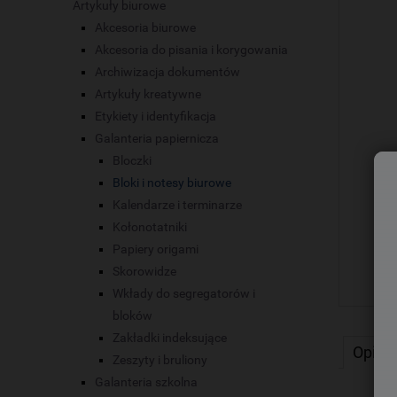
Artykuły biurowe
Akcesoria biurowe
Akcesoria do pisania i korygowania
Archiwizacja dokumentów
Artykuły kreatywne
Etykiety i identyfikacja
Galanteria papiernicza
Bloczki
Bloki i notesy biurowe
Kalendarze i terminarze
Kołonotatniki
Papiery origami
Skorowidze
Wkłady do segregatorów i
bloków
Zakładki indeksujące
Opis
Zeszyty i bruliony
Galanteria szkolna