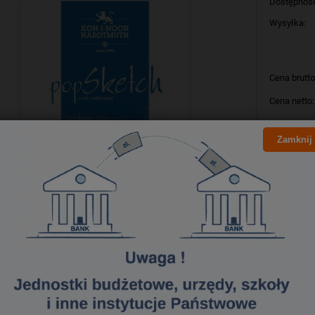
Dostępnoś
Wysyłka:
Cena brutto
Cena netto:
Zamknij
szt
Producent:
Kod produk
Bezpieczeństwo