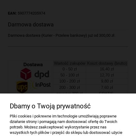
EAN:
5907774205974
Darmowa dostawa
Darmowa dostawa (Kurier - Przelew bankowy) już od 300,00 zł.
Wartość zakupów
Koszt dostawy (brutto)
0 - 50 zł
16,40 zł
50 - 100 zł
12,70 zł
100 - 200 zł
9,80 zł
200 - 300 zł
7,60 zł
powyżej 300 zł
GRATIS
Dbamy o Twoją prywatność
Firma
Pliki cookies i pokrewne im technologie umożliwiają poprawne
działanie strony i pomagają nam dostosować ofertę do Twoich
Bindownice wg producentów
potrzeb. Możesz zaakceptować wykorzystanie przez nas
wszystkich tych plików i przejść do sklepu lub dostosować użycie