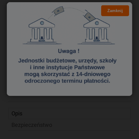
Kliknij i NEGOCJUJ CENĘ
Zamknij
46,37 zł
Cena brutto:
37,70 zł
Cena netto:
do koszyka
szt.
dodaj do przechowalni
Producent:
Whitebox
zapytaj o produkt
Kod produktu:
xe 5035311
poleć znajomemu
Opis
Bezpieczeństwo