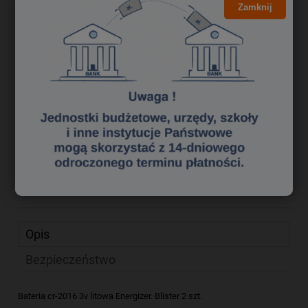
Kliknij i NEGOCJUJ CENĘ
Zamknij
5,99 zł
Cena brutto:
4,87 zł
Cena netto:
do koszyka
szt.
dodaj do przechowalni
Producent:
ENERGIZER
zapytaj o produkt
Kod produktu:
ba 0920272
poleć znajomemu
Opis
Bezpieczeństwo
Bateria cr-2016 3v litowa Energizer. Blister 2 szt.