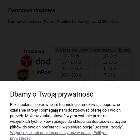
Darmowa dostawa
Darmowa dostawa (Kurier - Przelew bankowy) już od 300,00 zł.
Wartość zakupów
Koszt dostawy (brutto)
0 - 50 zł
16,40 zł
50 - 100 zł
12,70 zł
100 - 200 zł
9,80 zł
200 - 300 zł
7,60 zł
powyżej 300 zł
GRATIS
Dbamy o Twoją prywatność
Firma
Pliki cookies i pokrewne im technologie umożliwiają poprawne
działanie strony i pomagają nam dostosować ofertę do Twoich
Bindownice wg producentów
potrzeb. Możesz zaakceptować wykorzystanie przez nas
wszystkich tych plików i przejść do sklepu lub dostosować użycie
plików do swoich preferencji, wybierając opcję "Dostosuj zgody".
Niszczarki wg producentów
Więcej o plikach cookies przeczytasz w naszej Polityce
prywatności.