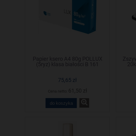
Papier ksero A4 80g POLLUX
Zszyw
(5ryz) klasa białości B 161
20k
75,65 zł
61,50 zł
Cena netto:
do koszyka