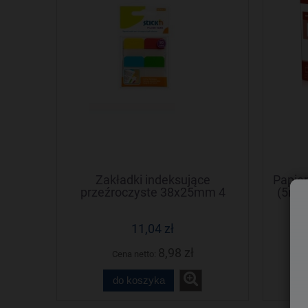
Zakładki indeksujące
Papie
przeźroczyste 38x25mm 4
(5ryz
kolory STICKN
11,04 zł
8,98 zł
Cena netto:
do koszyka