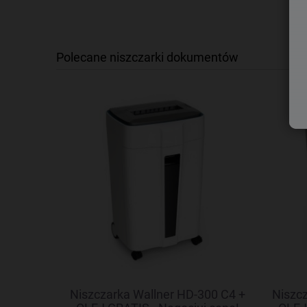
Polecane niszczarki dokumentów
6C + OLEJ
Niszczarka Wallner HD-300 C4 +
Niszcz