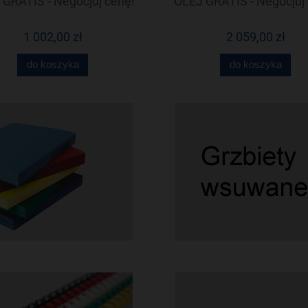
GRATIS - Negocjuj cenę!
OLEJ GRATIS - Negocjuj 
1 002,00 zł
2 059,00 zł
do koszyka
do koszyka