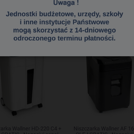
«
1
2
3
»
arka Wallner HD-220 C4 +
Niszczarka Wallner AF 16