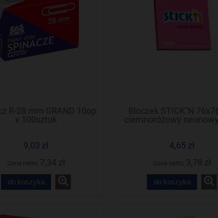
cz R-28 mm GRAND 10op
Bloczek STICK"N 76x
x 100sztuk
ciemnoróżowy neonowy
21165 STICK"N
9,03 zł
4,65 zł
7,34 zł
3,78 zł
Cena netto:
Cena netto:
do koszyka
do koszyka