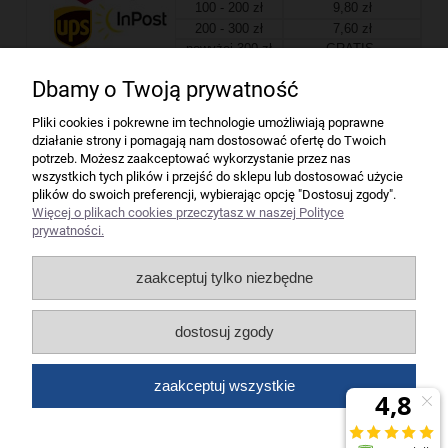
100 - 200 zł
9,80 zł
200 - 300 zł
7,60 zł
powyżej 300 zł
GRATIS
Dbamy o Twoją prywatność
Firma
Pliki cookies i pokrewne im technologie umożliwiają poprawne
działanie strony i pomagają nam dostosować ofertę do Twoich
Bindownice wg producentów
potrzeb. Możesz zaakceptować wykorzystanie przez nas
wszystkich tych plików i przejść do sklepu lub dostosować użycie
plików do swoich preferencji, wybierając opcję "Dostosuj zgody".
Niszczarki wg producentów
Więcej o plikach cookies przeczytasz w naszej Polityce
prywatności.
Laminatory wg producentów
zaakceptuj tylko niezbędne
Liczarki pieniędzy
dostosuj zgody
Strefy producentów
zaakceptuj wszystkie
Wszelkie prawa zastrzeżone dla artykuły biurowe Koneser.