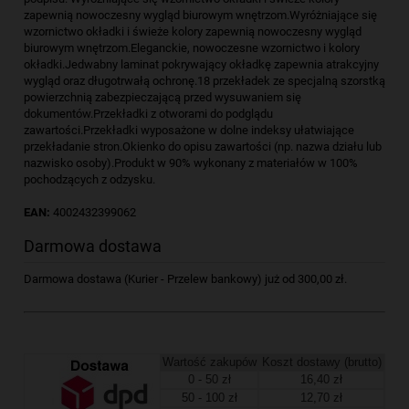
zapewnią nowoczesny wygląd biurowym wnętrzom.Wyróżniające się
wzornictwo okładki i świeże kolory zapewnią nowoczesny wygląd
biurowym wnętrzom.Eleganckie, nowoczesne wzornictwo i kolory
okładki.Jedwabny laminat pokrywający okładkę zapewnia atrakcyjny
wygląd oraz długotrwałą ochronę.18 przekładek ze specjalną szorstką
powierzchnią zabezpieczającą przed wysuwaniem się
dokumentów.Przekładki z otworami do podglądu
zawartości.Przekładki wyposażone w dolne indeksy ułatwiające
przekładanie stron.Okienko do opisu zawartości (np. nazwa działu lub
nazwisko osoby).Produkt w 90% wykonany z materiałów w 100%
pochodzących z odzysku.
EAN:
4002432399062
Darmowa dostawa
Darmowa dostawa (Kurier - Przelew bankowy) już od 300,00 zł.
Wartość zakupów
Koszt dostawy (brutto)
0 - 50 zł
16,40 zł
50 - 100 zł
12,70 zł