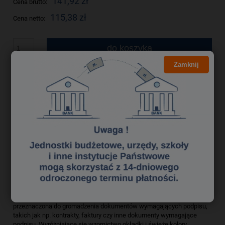
141,92 zł
Cena brutto:
115,38 zł
Cena netto:
do koszyka
Zamknij
szt.
dodaj do przechowalni
Producent:
zapytaj o produkt
Kod produktu:
ksk0410187
poleć znajomemu
Opis
Bezpieczeństwo
Książka na dokumenty do podpisu Leitz.Wygodna i użyteczna książka
przeznaczona do gromadzenia dokumentów wymagających podpisu,
takich jak np. kontrakty, faktury czy inne dokumenty wymagające
podpisu. Wyróżniające się wzornictwo okładki i świeże kolory