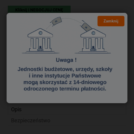
Kliknij i NEGOCJUJ CENĘ
41,29 zł
Cena brutto:
Zamknij
33,57 zł
Cena netto:
do koszyka
szt.
dodaj do przechowalni
Producent:
zapytaj o produkt
Kod produktu:
etk3290020
poleć znajomemu
Opis
Bezpieczeństwo