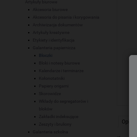
Artykuły biurowe
Akcesoria biurowe
Akcesoria do pisania i korygowania
Archiwizacja dokumentów
Artykuły kreatywne
Etykiety i identyfikacja
Galanteria papiernicza
Bloczki
Bloki i notesy biurowe
Kalendarze i terminarze
Kołonotatniki
Papiery origami
Skorowidze
Wkłady do segregatorów i
bloków
Zakładki indeksujące
Opis
Zeszyty i bruliony
Galanteria szkolna