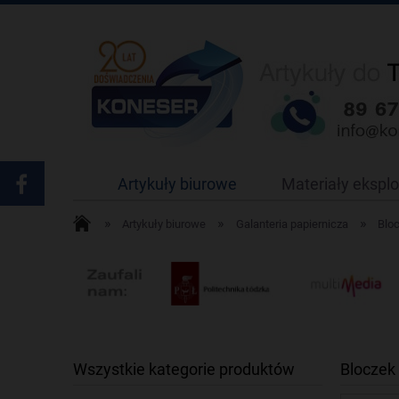
Artykuły biurowe
Materiały ekspl
»
»
»
Artykuły biurowe
Galanteria papiernicza
Bloc
Wszystkie kategorie produktów
Bloczek