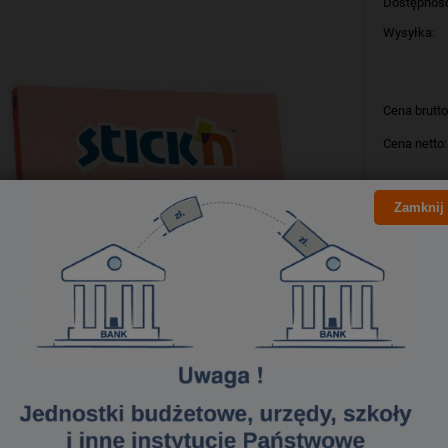
Dostępnoś
Wysyłka:
Cena brutto
Cena netto:
szt
Zamknij
Producent:
Kod produk
Bezpieczeństwo