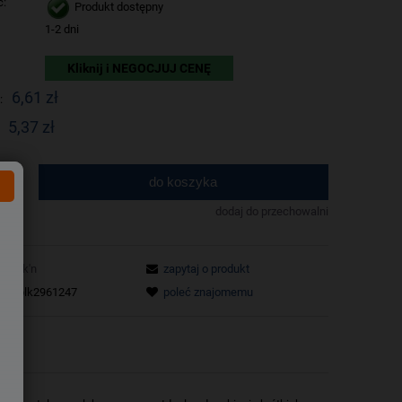
ć:
Produkt dostępny
1-2 dni
Kliknij i NEGOCJUJ CENĘ
6,61 zł
:
5,37 zł
do koszyka
.
dodaj do przechowalni
Stick'n
zapytaj o produkt
tu:
blk2961247
poleć znajomemu