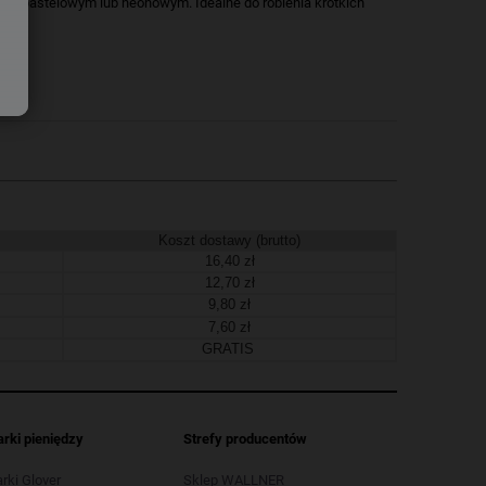
ze pastelowym lub neonowym. Idealne do robienia krótkich
Koszt dostawy (brutto)
16,40 zł
12,70 zł
9,80 zł
7,60 zł
GRATIS
arki pieniędzy
Strefy producentów
arki Glover
Sklep WALLNER