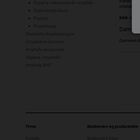
Klasyczne 
Koperty i akcesoria do wysyłek
notatek, z
Organizacja biura
EAN:
4712
Papiery
Prezentacja
Darmow
Materiały eksploatacyjne
Darmowa dos
Urządzenia biurowe
Artykuły spożywcze
Higiena i czystość
Artykuły BHP
Firma
Bindownice wg producentów
Kontakt
Bindownice Opus