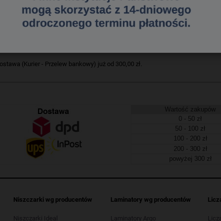
notesy samoprzylepne o wymiarach 127x76 mm. Zawierają po 100 kartek w kolor
ostawiania ważnych wiadomości.
759211700
a dostawa
tawa (Kurier - Przelew bankowy) już od 300,00 zł.
Wartość zakupów
0 - 50 zł
50 - 100 zł
100 - 200 zł
200 - 300 zł
powyżej 300 zł
Niszczarki wg producentów
Laminatory wg producentów
Licz
Niszczarki Ideal
Laminatory Argo
Licz