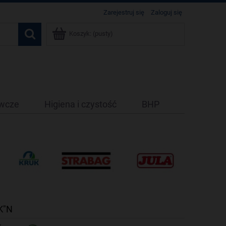
Zarejestruj się
Zaloguj się
Koszyk:
(pusty)
ywcze
Higiena i czystość
BHP
K"N